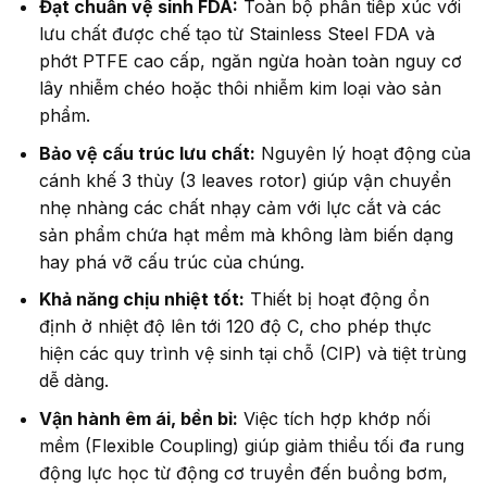
Đạt chuẩn vệ sinh FDA:
Toàn bộ phần tiếp xúc với
lưu chất được chế tạo từ Stainless Steel FDA và
phớt PTFE cao cấp, ngăn ngừa hoàn toàn nguy cơ
lây nhiễm chéo hoặc thôi nhiễm kim loại vào sản
phẩm.
Bảo vệ cấu trúc lưu chất:
Nguyên lý hoạt động của
cánh khế 3 thùy (3 leaves rotor) giúp vận chuyển
nhẹ nhàng các chất nhạy cảm với lực cắt và các
sản phẩm chứa hạt mềm mà không làm biến dạng
hay phá vỡ cấu trúc của chúng.
Khả năng chịu nhiệt tốt:
Thiết bị hoạt động ổn
định ở nhiệt độ lên tới 120 độ C, cho phép thực
hiện các quy trình vệ sinh tại chỗ (CIP) và tiệt trùng
dễ dàng.
Vận hành êm ái, bền bỉ:
Việc tích hợp khớp nối
mềm (Flexible Coupling) giúp giảm thiểu tối đa rung
động lực học từ động cơ truyền đến buồng bơm,