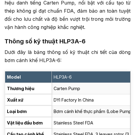
hiệu danh tiếng Carten Pump, nổi bật với cấu tạo từ
thép không gỉ đạt chuẩn FDA, đảm bảo an toàn tuyệt
đối cho lưu chất và độ bền vượt trội trong môi trường
vận hành công nghiệp khắc nghiệt.
Thông số kỹ thuật HLP3A-6
Dưới đây là bảng thông số kỹ thuật chi tiết của dòng
bơm cánh khế HLP3A-6:
Model
HLP3A-6
Thương hiệu
Carten Pump
Xuất xứ
DYI Factory In China
Loại bơm
Bơm cánh khế thực phẩm (Lobe Pump)
Vật liệu đầu bơm
Stainless Steel FDA
Cấu tạo cánh khế
Stainless Steel FDA, 3 leaves rotor (3 th