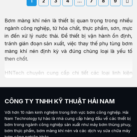
1
2
3
4
…
7
8
9
Bơm màng khí nén là thiết bị quan trọng trong nhiều
ngành công nghiệp, từ hóa chất, thực phẩm, sơn, mực
in đến xử lý nước thải. Để thiết bị vận hành ổn định,
tránh gián đoạn sản xuất, việc thay thế phụ tùng bơm
màng khí nén định kỳ và đúng chủng loại là yếu tố
then chốt.
HNTech chuyên cung cấp chi tiết các loại linh kiện
bơm màng khí nén, hướng dẫn cách lựa chọn theo vật
liệu, thương hiệu (ARO, Sandpiper, Wilden, Yamada…)
và dấu hiệu nhận biết khi cần thay thế. Chúng tôi cam
CÔNG TY TNHH KỸ THUẬT HẢI NAM
kết cung cấp hàng chính hãng, tương thích 100% với
thiết bị gốc, bảo hành rõ ràng và giao hàng toàn quốc.
Với hơn 10 năm kinh nghiệm trong lĩnh vực bơm công nghiệp.
Hải
Nam Technology
tự hào là nhà cung cấp hàng đầu về các thiết bị
Phụ tùng bơm màng khí nén gồm những gì?
bơm trong ngành công nghiệp sản xuất như máy
bơm thùng phuy
,
bơm thực phẩm
,
bơm màng khí nén
và các dịch vụ sửa chữa máy
Bộ phụ tùng bơm màng điển hình bao gồm các bộ
bơm công nghiêp khác.