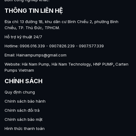
phận chính dưới đây, đảm bảo quá trình hút – xả diễn
THÔNG TIN LIÊN HỆ
ra liên tục và ổn định.
Địa chỉ: 13 đường 1B, khu dân cư Bình Chiểu 2, phường Bình
Màng bơm (Diaphragm)
Chiểu, TP. Thủ Đức, TPHCM.
Chức năng: Thực hiện chuyển động qua lại, tạo lực
Hỗ trợ kỹ thuật 24/7
hút và đẩy chất lỏng.
Hotline: 0906.016.339 - 0907.826.239 - 0907.577.339
Email: Hainampumps@gmail.com
Các loại vật liệu:
Website:
Hải Nam Pump
,
Hải Nam Technology
,
HNP PUMP
,
Carten
Pumps Vietnam
PTFE (Teflon): Kháng hóa chất cực tốt, chịu
nhiệt cao.
CHÍNH SÁCH
Santoprene: Bền cơ học, mài mòn tốt, giá thành
Quy định chung
hợp lý.
Chính sách bảo hành
Buna-N (NBR): Chịu dầu, mỡ, xăng dầu.
Chính sách đổi trả
EPDM: Kháng hóa chất vô cơ, ozone, thời tiết.
Chính sách bảo mật
Hình thức thanh toán
Viton: Chịu dung môi hữu cơ, nhiệt độ cao lên