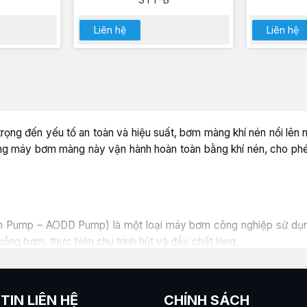
Liên hệ
Liên hệ
ọng đến yếu tố an toàn và hiệu suất, bơm màng khí nén nổi lên
òng máy bơm màng này vận hành hoàn toàn bằng khí nén, cho phé
m Pump – AODD Pump) là một loại máy bơm công nghiệp sử dụng
ồng bơm, thực hiện chu trình hút và đẩy chất lỏng.
ng khí nén không có motor điện, không có trục quay, cũng khôn
thành lựa chọn số một trong các môi trường dễ cháy nổ, hóa chất
TIN LIÊN HỆ
CHÍNH SÁCH