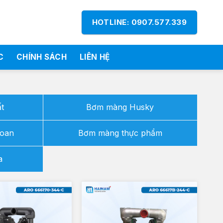
HOTLINE: 0907.577.339
C
CHÍNH SÁCH
LIÊN HỆ
t
Bơm màng Husky
Loan
Bơm màng thực phẩm
a