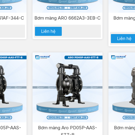
61AF-344-C
Bơm màng ARO 6662A3-3EB-C
Bơm màng
Liên hệ
Liên hệ
D05P-AAS-
Bơm màng Aro PD05P-AAS-
Bơm màng
STT-B