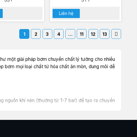
Liên hệ
1
2
3
4
…
11
12
13
 như một giải pháp bơm chuyển chất lý tưởng cho nhiều
p bơm mọi loại chất từ hóa chất ăn mòn, dung môi dễ
 nguồn khí nén (thường từ 1-7 bar) để tạo ra chuyển
g sinh ra tia lửa điện. Toàn bộ năng lượng đến từ khí
 độc hại, hoặc yêu cầu vệ sinh cao.