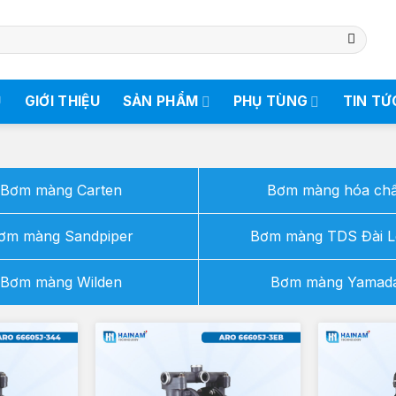
Ủ
GIỚI THIỆU
SẢN PHẨM
PHỤ TÙNG
TIN TỨ
Bơm màng Carten
Bơm màng hóa chấ
ơm màng Sandpiper
Bơm màng TDS Đài 
Bơm màng Wilden
Bơm màng Yamad