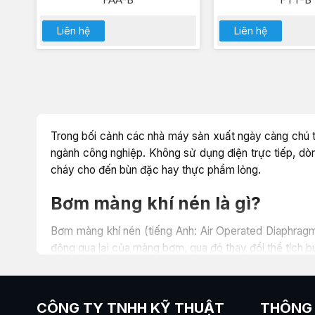
Liên hệ
Liên hệ
Trong bối cảnh các nhà máy sản xuất ngày càng chú tr
ngành công nghiệp. Không sử dụng điện trực tiếp, d
cháy cho đến bùn đặc hay thực phẩm lỏng.
Bơm màng khí nén là gì?
Bơm màng khí nén (tiếng Anh: Air Operated Diaphrag
động qua lại của màng bơm, qua đó thay đổi thể tích bu
Khác hoàn toàn với bơm điện hay bơm xăng dầu, bơm mà
nén – một đặc điểm quan trọng giúp dòng bơm này trở 
CÔNG TY TNHH KỸ THUẬT
THÔNG 