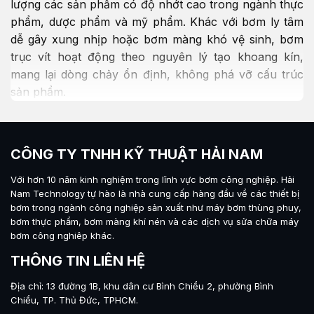
lượng các sản phẩm có độ nhớt cao trong ngành thực
phẩm, dược phẩm và mỹ phẩm. Khác với bơm ly tâm
dễ gây xung nhịp hoặc bơm màng khó vệ sinh, bơm
trục vít hoạt động theo nguyên lý tạo khoang kín,
mang lại dòng chảy ổn định, không phá vỡ cấu trúc
sản phẩm.
Nhờ khả năng bơm định lượng chính xác ngay cả khi
áp suất thay đổi, dòng bơm này trở thành lựa chọn
CÔNG TY TNHH KỸ THUẬT HẢI NAM
hàng đầu cho các nhà máy chế biến sữa đặc, sốt, mật
ong, chocolate, siro và kem dưỡng. Bài viết này sẽ
Với hơn 10 năm kinh nghiệm trong lĩnh vực bơm công nghiệp.
Hải
giúp bạn hiểu rõ nguyên lý, phân loại, ứng dụng, cách
Nam Technology
tự hào là nhà cung cấp hàng đầu về các thiết bị
bơm trong ngành công nghiệp sản xuất như máy
bơm thùng phuy
,
chọn bơm trục vít phù hợp với dây chuyền hiện có.
bơm thực phẩm
,
bơm màng khí nén
và các dịch vụ sửa chữa máy
bơm công nghiêp khác.
Bơm trục vít thực phẩm là gì?
THÔNG TIN LIÊN HỆ
Bơm trục vít thực phẩm (screw pump) là dòng bơm
thể tích kiểu rotor – stator, được thiết kế đạt chuẩn vệ
Địa chỉ: 13 đường 1B, khu dân cư Bình Chiểu 2, phường Bình
Chiểu, TP. Thủ Đức, TPHCM.
sinh an toàn thực phẩm (3A, FDA, EHEDG). Toàn bộ