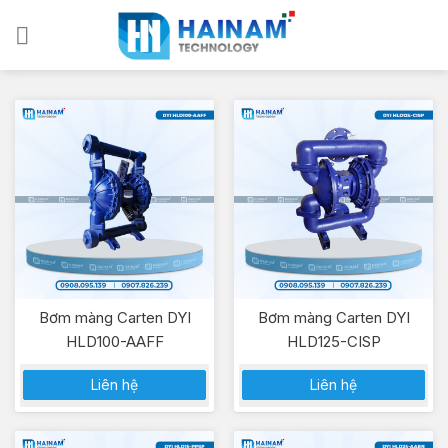
Bỏ
qua
nội
dung
Bơm màng Carten DYI
Bơm màng Carten DYI
HLD100-AAFF
HLD125-CISP
Liên hệ
Liên hệ