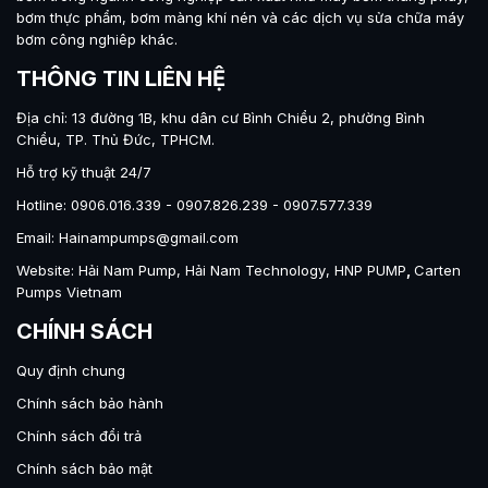
bơm thực phẩm
,
bơm màng khí nén
và các dịch vụ sửa chữa máy
bơm công nghiêp khác.
THÔNG TIN LIÊN HỆ
Địa chỉ: 13 đường 1B, khu dân cư Bình Chiểu 2, phường Bình
Chiểu, TP. Thủ Đức, TPHCM.
Hỗ trợ kỹ thuật 24/7
Hotline: 0906.016.339 - 0907.826.239 - 0907.577.339
Email: Hainampumps@gmail.com
Với công nghệ bộ chia khí chống kẹt (Non-stall), khả
Website:
Hải Nam Pump
,
Hải Nam Technology
,
HNP PUMP
,
Carten
năng chạy khô không hư hỏng và vận hành an toàn
Pumps Vietnam
trong môi trường dễ cháy nổ, bơm màng Carten giúp
CHÍNH SÁCH
doanh nghiệp tiết kiệm 30-40% chi phí đầu tư so với
Quy định chung
các thương hiệu Mỹ hay Nhật Bản.
Chính sách bảo hành
Giới thiệu về bơm màng Carten
Chính sách đổi trả
Bơm màng Carten là dòng bơm màng khí nén (AODD)
Chính sách bảo mật
được sản xuất tại Đài Loan do Carten Pumps Vietnam