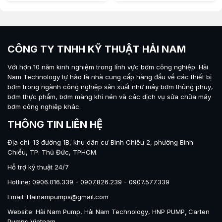
CÔNG TY TNHH KỸ THUẬT HẢI NAM
Với hơn 10 năm kinh nghiệm trong lĩnh vực bơm công nghiệp.
Hải
Nam Technology
tự hào là nhà cung cấp hàng đầu về các thiết bị
bơm trong ngành công nghiệp sản xuất như máy
bơm thùng phuy
,
bơm thực phẩm
,
bơm màng khí nén
và các dịch vụ sửa chữa máy
bơm công nghiêp khác.
THÔNG TIN LIÊN HỆ
Địa chỉ: 13 đường 1B, khu dân cư Bình Chiểu 2, phường Bình
Chiểu, TP. Thủ Đức, TPHCM.
Hỗ trợ kỹ thuật 24/7
Hotline: 0906.016.339 - 0907.826.239 - 0907.577.339
Email: Hainampumps@gmail.com
Website:
Hải Nam Pump
,
Hải Nam Technology
,
HNP PUMP
,
Carten
Pumps Vietnam