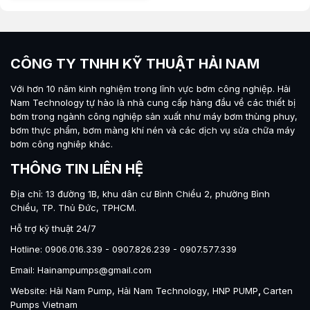
CÔNG TY TNHH KỸ THUẬT HẢI NAM
Với hơn 10 năm kinh nghiệm trong lĩnh vực bơm công nghiệp.
Hải
Nam Technology
tự hào là nhà cung cấp hàng đầu về các thiết bị
bơm trong ngành công nghiệp sản xuất như máy
bơm thùng phuy
,
bơm thực phẩm
,
bơm màng khí nén
và các dịch vụ sửa chữa máy
bơm công nghiêp khác.
THÔNG TIN LIÊN HỆ
Địa chỉ: 13 đường 1B, khu dân cư Bình Chiểu 2, phường Bình
Chiểu, TP. Thủ Đức, TPHCM.
Hỗ trợ kỹ thuật 24/7
Hotline: 0906.016.339 - 0907.826.239 - 0907.577.339
Email: Hainampumps@gmail.com
Website:
Hải Nam Pump
,
Hải Nam Technology
,
HNP PUMP
,
Carten
Pumps Vietnam