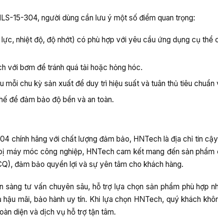
LS-15-304, người dùng cần lưu ý một số điểm quan trọng:
p lực, nhiệt độ, độ nhớt) có phù hợp với yêu cầu ứng dụng cụ thể
h với bơm để tránh quá tải hoặc hỏng hóc.
 mỗi chu kỳ sản xuất để duy trì hiệu suất và tuân thủ tiêu chuẩn 
 thế để đảm bảo độ bền và an toàn.
 chính hãng với chất lượng đảm bảo, HNTech là địa chỉ tin cậy
ết bị máy móc công nghiệp, HNTech cam kết mang đến sản phẩm 
Q), đảm bảo quyền lợi và sự yên tâm cho khách hàng.
n sàng tư vấn chuyên sâu, hỗ trợ lựa chọn sản phẩm phù hợp nh
 hậu mãi, bảo hành uy tín. Khi lựa chọn HNTech, quý khách khô
àn diện và dịch vụ hỗ trợ tận tâm.