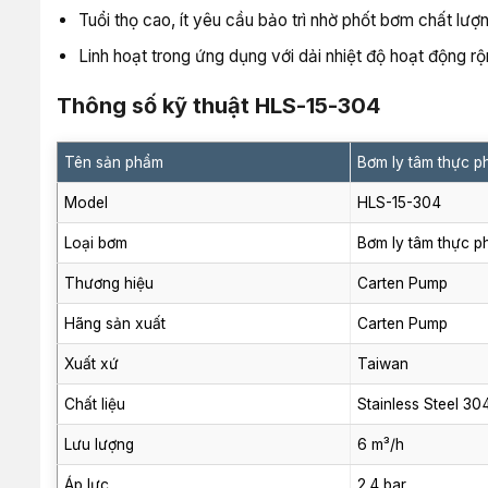
Tuổi thọ cao, ít yêu cầu bảo trì nhờ phốt bơm chất lượ
Linh hoạt trong ứng dụng với dải nhiệt độ hoạt động rộ
Thông số kỹ thuật HLS-15-304
Tên sản phẩm
Bơm ly tâm thực 
Model
HLS-15-304
Loại bơm
Bơm ly tâm thực 
Thương hiệu
Carten Pump
Hãng sản xuất
Carten Pump
Xuất xứ
Taiwan
Chất liệu
Stainless Steel 30
Lưu lượng
6 m³/h
Áp lực
2.4 bar