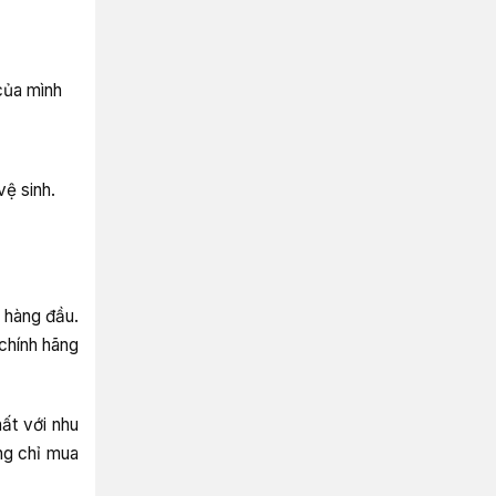
 của mình
vệ sinh.
 hàng đầu.
chính hãng
ất với nhu
ng chỉ mua