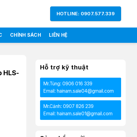
HOTLINE: 0907.577.339
C
CHÍNH SÁCH
LIÊN HỆ
Hỗ trợ kỹ thuật
p HLS-
Mr.Tùng: 0906 016 339
Email: hainam.sale04@gmail.com
Mr.Cảnh: 0907 826 239
Email: hainam.sale01@gmail.com