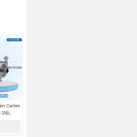
ẩm Carten
-316L