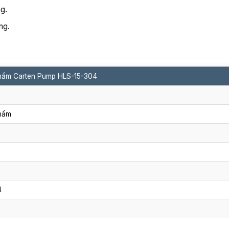
ng.
ng.
phẩm Carten Pump HLS-15-304
phẩm
4