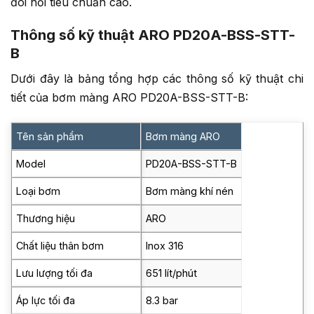
đòi hỏi tiêu chuẩn cao.
Thông số kỹ thuật ARO PD20A-BSS-STT-
B
Dưới đây là bảng tổng hợp các thông số kỹ thuật chi
tiết của bơm màng ARO PD20A-BSS-STT-B:
Tên sản phẩm
Bơm màng ARO
Model
PD20A-BSS-STT-B
Loại bơm
Bơm màng khí nén
Thương hiệu
ARO
Chất liệu thân bơm
Inox 316
Lưu lượng tối đa
651 lít/phút
Áp lực tối đa
8.3 bar