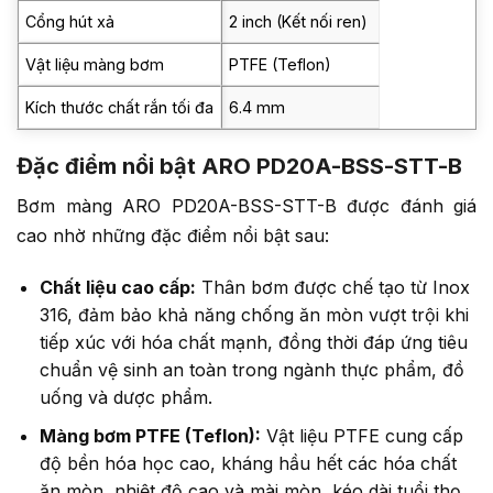
Cổng hút xả
2 inch (Kết nối ren)
Vật liệu màng bơm
PTFE (Teflon)
Kích thước chất rắn tối đa
6.4 mm
Đặc điểm nổi bật ARO PD20A-BSS-STT-B
Bơm màng ARO PD20A-BSS-STT-B được đánh giá
cao nhờ những đặc điểm nổi bật sau:
Chất liệu cao cấp:
Thân bơm được chế tạo từ Inox
316, đảm bảo khả năng chống ăn mòn vượt trội khi
tiếp xúc với hóa chất mạnh, đồng thời đáp ứng tiêu
chuẩn vệ sinh an toàn trong ngành thực phẩm, đồ
uống và dược phẩm.
Màng bơm PTFE (Teflon):
Vật liệu PTFE cung cấp
độ bền hóa học cao, kháng hầu hết các hóa chất
ăn mòn, nhiệt độ cao và mài mòn, kéo dài tuổi thọ