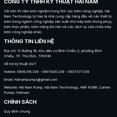
CÔNG TY TNHH KỸ THUẬT HẢI NAM
Với hơn 10 năm kinh nghiệm trong lĩnh vực bơm công nghiệp.
Hải
Nam Technology
tự hào là nhà cung cấp hàng đầu về các thiết bị
bơm trong ngành công nghiệp sản xuất như máy
bơm thùng phuy
,
bơm thực phẩm
,
bơm màng khí nén
và các dịch vụ sửa chữa máy
bơm công nghiêp khác.
THÔNG TIN LIÊN HỆ
Địa chỉ: 13 đường 1B, khu dân cư Bình Chiểu 2, phường Bình
Chiểu, TP. Thủ Đức, TPHCM.
Hỗ trợ kỹ thuật 24/7
Hotline: 0906.016.339 - 0907.826.239 - 0907.577.339
Email: Hainampumps@gmail.com
Website:
Hải Nam Pump
,
Hải Nam Technology
,
HNP PUMP
,
Carten
Pumps Vietnam
CHÍNH SÁCH
Quy định chung