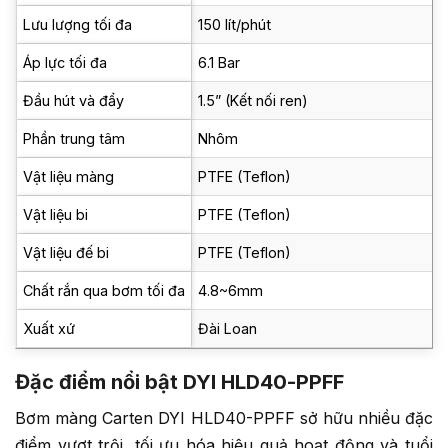
Lưu lượng tối đa
150 lít/phút
Áp lực tối đa
6.1 Bar
Đầu hút và đẩy
1.5” (Kết nối ren)
Phần trung tâm
Nhôm
Vật liệu màng
PTFE (Teflon)
Vật liệu bi
PTFE (Teflon)
Vật liệu đế bi
PTFE (Teflon)
Chất rắn qua bơm tối đa
4.8~6mm
Xuất xứ
Đài Loan
Đặc điểm nổi bật DYI HLD40-PPFF
Bơm màng Carten DYI HLD40-PPFF sở hữu nhiều đặc
điểm vượt trội, tối ưu hóa hiệu quả hoạt động và tuổi