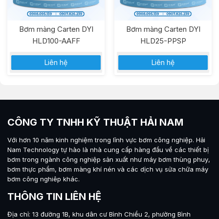
Bơm màng Carten DYI
Bơm màng Carten DYI
HLD100-AAFF
HLD25-PPSP
Liên hệ
Liên hệ
CÔNG TY TNHH KỸ THUẬT HẢI NAM
Với hơn 10 năm kinh nghiệm trong lĩnh vực bơm công nghiệp.
Hải
Nam Technology
tự hào là nhà cung cấp hàng đầu về các thiết bị
bơm trong ngành công nghiệp sản xuất như máy
bơm thùng phuy
,
bơm thực phẩm
,
bơm màng khí nén
và các dịch vụ sửa chữa máy
bơm công nghiêp khác.
THÔNG TIN LIÊN HỆ
Địa chỉ: 13 đường 1B, khu dân cư Bình Chiểu 2, phường Bình