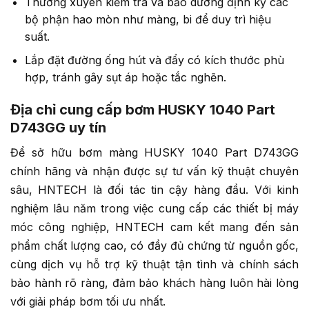
Thường xuyên kiểm tra và bảo dưỡng định kỳ các
bộ phận hao mòn như màng, bi để duy trì hiệu
suất.
Lắp đặt đường ống hút và đẩy có kích thước phù
hợp, tránh gây sụt áp hoặc tắc nghẽn.
Địa chỉ cung cấp bơm HUSKY 1040 Part
D743GG uy tín
Để sở hữu bơm màng HUSKY 1040 Part D743GG
chính hãng và nhận được sự tư vấn kỹ thuật chuyên
sâu, HNTECH là đối tác tin cậy hàng đầu. Với kinh
nghiệm lâu năm trong việc cung cấp các thiết bị máy
móc công nghiệp, HNTECH cam kết mang đến sản
phẩm chất lượng cao, có đầy đủ chứng từ nguồn gốc,
cùng dịch vụ hỗ trợ kỹ thuật tận tình và chính sách
bảo hành rõ ràng, đảm bảo khách hàng luôn hài lòng
với giải pháp bơm tối ưu nhất.