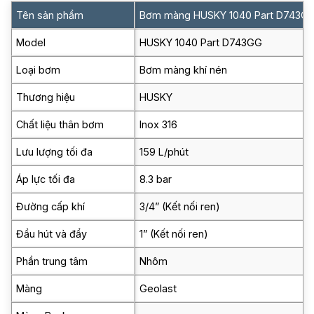
Tên sản phẩm
Bơm màng HUSKY 1040 Part D743G
Model
HUSKY 1040 Part D743GG
Loại bơm
Bơm màng khí nén
Thương hiệu
HUSKY
Chất liệu thân bơm
Inox 316
Lưu lượng tối đa
159 L/phút
Áp lực tối đa
8.3 bar
Đường cấp khí
3/4” (Kết nối ren)
Đầu hút và đẩy
1” (Kết nối ren)
Phần trung tâm
Nhôm
Màng
Geolast