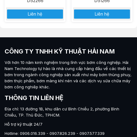
D52266
D51266
Liên hệ
Liên hệ
CÔNG TY TNHH KỸ THUẬT HẢI NAM
Với hơn 10 năm kinh nghiệm trong lĩnh vực bơm công nghiệp.
Hải
Nam Technology
tự hào là nhà cung cấp hàng đầu về các thiết bị
bơm trong ngành công nghiệp sản xuất như máy
bơm thùng phuy
,
bơm thực phẩm
,
bơm màng khí nén
và các dịch vụ sửa chữa máy
bơm công nghiêp khác.
THÔNG TIN LIÊN HỆ
Địa chỉ: 13 đường 1B, khu dân cư Bình Chiểu 2, phường Bình
Chiểu, TP. Thủ Đức, TPHCM.
Hỗ trợ kỹ thuật 24/7
Hotline: 0906.016.339 - 0907.826.239 - 0907.577.339