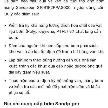
Để đảm bảo hiệu quả và kéo dài tuổi thọ cho bơm
màng Sandpiper S10B1P2PPAS000, người dùng cần
lưu ý các điểm sau:
Kiểm tra kỹ khả năng tương thích hóa chất của vật
liệu bơm (Polypropylene, PTFE) với chất lỏng cần
bơm.
Đảm bảo nguồn khí nén cấp cho bơm phải sạch,
khô và có áp lực ổn định để tránh hư hỏng van khí.
Lắp đặt bơm theo đúng hướng dẫn của nhà sản
xuất, tránh các khúc cua gấp hoặc đường ống quá
dài gây giảm hiệu suất.
Thực hiện bảo trì định kỳ hệ thống van, màng bơm
và kiểm tra các mối nối để phát hiện sớm và khắc
phục sự cố.
Địa chỉ cung cấp bơm Sandpiper