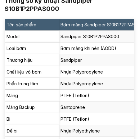
Thông số kỹ thuật Sandpiper
S10B1P2PPAS000
Tên sản phẩm
Bơm màng Sandpiper S10B1P2PPAS0
Model
Sandpiper S10B1P2PPAS000
Loại bơm
Bơm màng khí nén (AODD)
Thương hiệu
Sandpiper
Chất liệu vỏ bơm
Nhựa Polypropylene
Phần trung tâm
Nhựa Polypropylene
Màng
PTFE (Teflon)
Màng Backup
Santoprene
Bi
PTFE (Teflon)
Đế bi
Nhựa Polyethylene