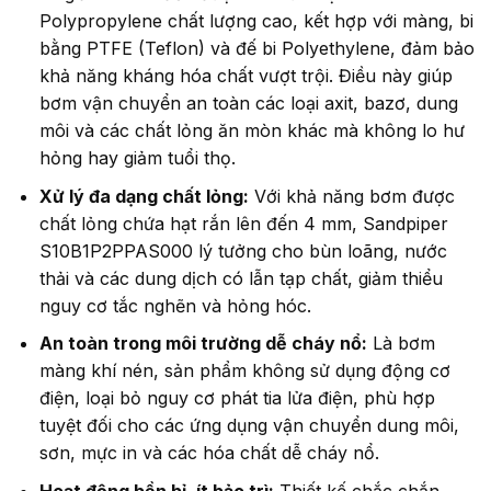
Polypropylene chất lượng cao, kết hợp với màng, bi
bằng PTFE (Teflon) và đế bi Polyethylene, đảm bảo
khả năng kháng hóa chất vượt trội. Điều này giúp
bơm vận chuyển an toàn các loại axit, bazơ, dung
môi và các chất lỏng ăn mòn khác mà không lo hư
hỏng hay giảm tuổi thọ.
Xử lý đa dạng chất lỏng:
Với khả năng bơm được
chất lỏng chứa hạt rắn lên đến 4 mm, Sandpiper
S10B1P2PPAS000 lý tưởng cho bùn loãng, nước
thải và các dung dịch có lẫn tạp chất, giảm thiểu
nguy cơ tắc nghẽn và hỏng hóc.
An toàn trong môi trường dễ cháy nổ:
Là bơm
màng khí nén, sản phẩm không sử dụng động cơ
điện, loại bỏ nguy cơ phát tia lửa điện, phù hợp
tuyệt đối cho các ứng dụng vận chuyển dung môi,
sơn, mực in và các hóa chất dễ cháy nổ.
Hoạt động bền bỉ, ít bảo trì:
Thiết kế chắc chắn,