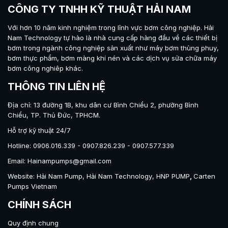
CÔNG TY TNHH KỸ THUẬT HẢI NAM
Với hơn 10 năm kinh nghiệm trong lĩnh vực bơm công nghiệp.
Hải
Nam Technology
tự hào là nhà cung cấp hàng đầu về các thiết bị
bơm trong ngành công nghiệp sản xuất như máy
bơm thùng phuy
,
bơm thực phẩm
,
bơm màng khí nén
và các dịch vụ sửa chữa máy
bơm công nghiêp khác.
THÔNG TIN LIÊN HỆ
Địa chỉ: 13 đường 1B, khu dân cư Bình Chiểu 2, phường Bình
Chiểu, TP. Thủ Đức, TPHCM.
Hỗ trợ kỹ thuật 24/7
Hotline: 0906.016.339 - 0907.826.239 - 0907.577.339
Email: Hainampumps@gmail.com
Website:
Hải Nam Pump
,
Hải Nam Technology
,
HNP PUMP
,
Carten
Pumps Vietnam
CHÍNH SÁCH
Quy định chung