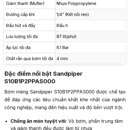
Giảm thanh (Mufler)
Nhựa Polypropylene
Đường cấp khí
1/4” (Kết nối ren)
Đầu hút và đẩy
Đầu h
Lưu lượng tối đa
87 lít/phút
Áp lực tối đa
6.1 Bar
Chất rắn qua bơm tối đa
4 mm
Đặc điểm nổi bật Sandpiper
S10B1P2PPAS000
Bơm màng Sandpiper S10B1P2PPAS000 được chế tạo
để đáp ứng các tiêu chuẩn khắt khe nhất của ngành
công nghiệp, mang đến hiệu suất và độ bền vượt trội.
Chống ăn mòn tuyệt vời:
Vỏ bơm, phần trung tâm
và giảm thanh đều được làm từ nhựa