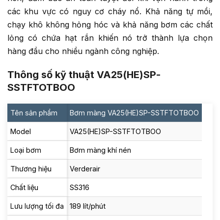
các khu vực có nguy cơ cháy nổ. Khả năng tự mồi,
chạy khô không hỏng hóc và khả năng bơm các chất
lỏng có chứa hạt rắn khiến nó trở thành lựa chọn
hàng đầu cho nhiều ngành công nghiệp.
Thông số kỹ thuật VA25(HE)SP-
SSTFTOTBOO
Tên sản phẩm
Bơm màng VA25(HE)SP-SSTFTOTBOO
Model
VA25(HE)SP-SSTFTOTBOO
Loại bơm
Bơm màng khí nén
Thương hiệu
Verderair
Chất liệu
SS316
Lưu lượng tối đa
189 lít/phút