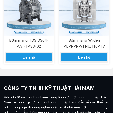
Bơm màng TDS DS04-
Bơm màng Wilden
AAT-TASS-02
P1/PPPPP/TNU/TF/PTV
Liên hệ
Liên hệ
CÔNG TY TNHH KỸ THUẬT HẢI NAM
Với hơn 10 năm kinh nghiệm trong lĩnh vực bơm công nghiệp.
Hải
Nam Technology
tự hào là nhà cung cấp hàng đầu về các thiết bị
bơm trong ngành công nghiệp sản xuất như máy
bơm thùng phuy
,
bơm thực phẩm
,
bơm màng khí nén
và các dịch vụ sửa chữa máy