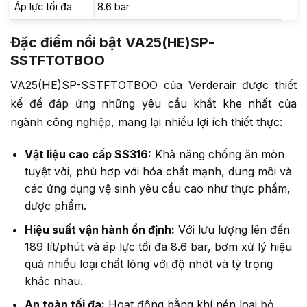
Áp lực tối đa
8.6 bar
Đặc điểm nổi bật VA25(HE)SP-
SSTFTOTBOO
VA25(HE)SP-SSTFTOTBOO của Verderair được thiết
kế để đáp ứng những yêu cầu khắt khe nhất của
ngành công nghiệp, mang lại nhiều lợi ích thiết thực:
Vật liệu cao cấp SS316:
Khả năng chống ăn mòn
tuyệt vời, phù hợp với hóa chất mạnh, dung môi và
các ứng dụng vệ sinh yêu cầu cao như thực phẩm,
dược phẩm.
Hiệu suất vận hành ổn định:
Với lưu lượng lên đến
189 lít/phút và áp lực tối đa 8.6 bar, bơm xử lý hiệu
quả nhiều loại chất lỏng với độ nhớt và tỷ trọng
khác nhau.
An toàn tối đa:
Hoạt động bằng khí nén loại bỏ