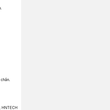
u.
 chắn.
p, HNTECH