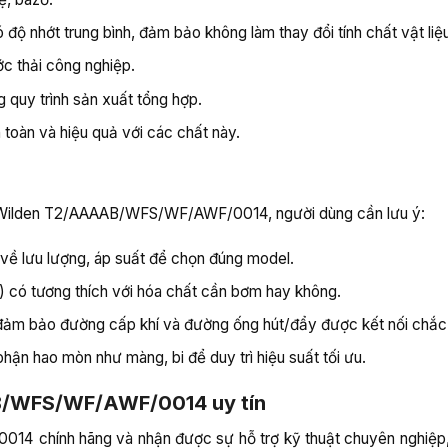
độ nhớt trung bình, đảm bảo không làm thay đổi tính chất vật liệ
ớc thải công nghiệp.
 quy trình sản xuất tổng hợp.
oàn và hiệu quả với các chất này.
g Wilden T2/AAAAB/WFS/WF/AWF/0014, người dùng cần lưu ý:
 về lưu lượng, áp suất để chọn đúng model.
bi) có tương thích với hóa chất cần bơm hay không.
đảm bảo đường cấp khí và đường ống hút/đẩy được kết nối chắc
phận hao mòn như màng, bi để duy trì hiệu suất tối ưu.
B/WFS/WF/AWF/0014 uy tín
4 chính hãng và nhận được sự hỗ trợ kỹ thuật chuyên nghiệ