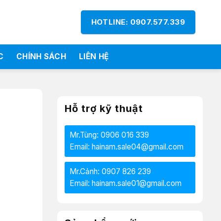
HOTLINE: 0907.577.339
C
CHÍNH SÁCH
LIÊN HỆ
Hỗ trợ kỹ thuật
Mr.Tùng: 0906 016 339
Email: hainam.sale04@gmail.com
Mr.Cảnh: 0907 826 239
Email: hainam.sale01@gmail.com