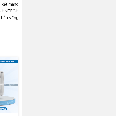
m kết mang
của HNTECH
à bền vững