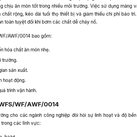
chịu ăn mòn tốt trong nhiều môi trường. Việc sử dụng màng và
hất rộng, kéo dài tuổi thọ thiết bị và giảm thiểu chi phí bảo tr
 an toàn tuyệt đối khi bơm các chất dễ cháy nổ.
S/WF/AWF/0014 bao gồm:
ến hóa chất ăn mòn nhẹ.
i trường.
gian sản xuất.
an hoạt động.
uá trình vận hành.
/WFS/WF/AWF/0014
g cho các ngành công nghiệp đòi hỏi sự linh hoạt và độ bền
trong các lĩnh vực:
ẹ, bazơ.