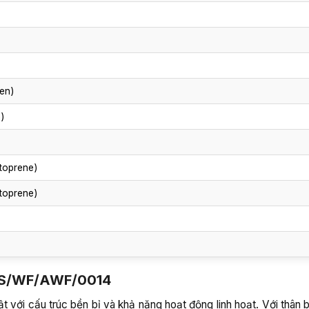
ren)
n)
ntoprene)
ntoprene)
FS/WF/AWF/0014
 cấu trúc bền bỉ và khả năng hoạt động linh hoạt. Với thân 