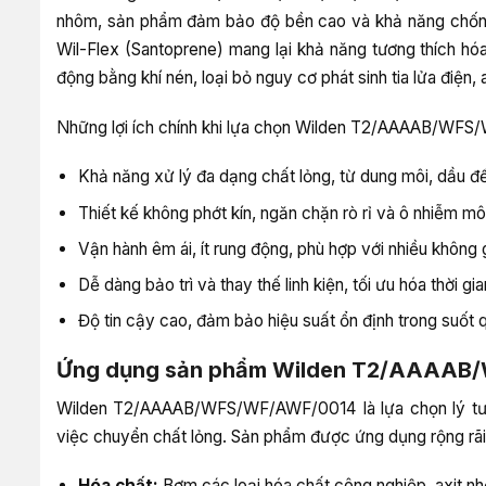
nhôm, sản phẩm đảm bảo độ bền cao và khả năng chống 
Wil-Flex (Santoprene) mang lại khả năng tương thích hóa c
động bằng khí nén, loại bỏ nguy cơ phát sinh tia lửa điện,
Những lợi ích chính khi lựa chọn Wilden T2/AAAAB/WF
Khả năng xử lý đa dạng chất lỏng, từ dung môi, dầu đ
Thiết kế không phớt kín, ngăn chặn rò rỉ và ô nhiễm mô
Vận hành êm ái, ít rung động, phù hợp với nhiều không 
Dễ dàng bảo trì và thay thế linh kiện, tối ưu hóa thời gi
Độ tin cậy cao, đảm bảo hiệu suất ổn định trong suốt q
Ứng dụng sản phẩm Wilden T2/AAAAB
Wilden T2/AAAAB/WFS/WF/AWF/0014 là lựa chọn lý tưởn
việc chuyển chất lỏng. Sản phẩm được ứng dụng rộng rãi 
Hóa chất:
Bơm các loại hóa chất công nghiệp, axit nh