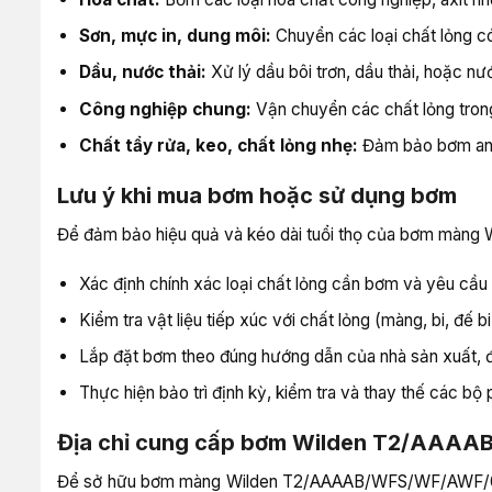
Sơn, mực in, dung môi:
Chuyển các loại chất lỏng có 
Dầu, nước thải:
Xử lý dầu bôi trơn, dầu thải, hoặc nư
Công nghiệp chung:
Vận chuyển các chất lỏng trong
Chất tẩy rửa, keo, chất lỏng nhẹ:
Đảm bảo bơm an t
Lưu ý khi mua bơm hoặc sử dụng bơm
Để đảm bảo hiệu quả và kéo dài tuổi thọ của bơm màn
Xác định chính xác loại chất lỏng cần bơm và yêu cầu
Kiểm tra vật liệu tiếp xúc với chất lỏng (màng, bi, đế 
Lắp đặt bơm theo đúng hướng dẫn của nhà sản xuất, 
Thực hiện bảo trì định kỳ, kiểm tra và thay thế các bộ 
Địa chỉ cung cấp bơm Wilden T2/AAAA
Để sở hữu bơm màng Wilden T2/AAAAB/WFS/WF/AWF/001