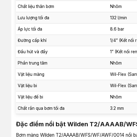
Chất liệu thân bơm
Nhôm
Lưu lượng tối đa
132 l/min
Áp lực tối đa
8.6 bar
Đường cấp khí
1/4” (Kết nối 
Đầu hút và đẩy
1” (Kết nối re
Phần trung tâm
Nhôm
Vật liệu màng
Wil-Flex (Sa
Vật liệu bi
Wil-Flex (Sa
Vật liệu đế bi
Nhôm
Chất rắn qua bơm tối đa
3.2 mm
Đặc điểm nổi bật Wilden T2/AAAAB/W
Bơm màng Wilden T2/AAAAB/WFS/WF/AWF/0014 nổi bật với