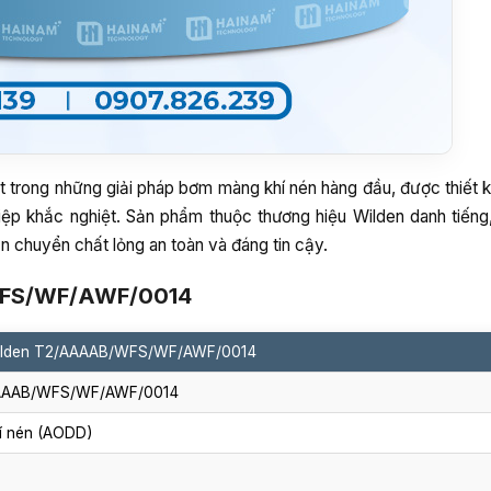
ng những giải pháp bơm màng khí nén hàng đầu, được thiết k
hiệp khắc nghiệt. Sản phẩm thuộc thương hiệu Wilden danh tiến
ận chuyển chất lỏng an toàn và đáng tin cậy.
/WFS/WF/AWF/0014
ilden T2/AAAAB/WFS/WF/AWF/0014
AAAAB/WFS/WF/AWF/0014
í nén (AODD)