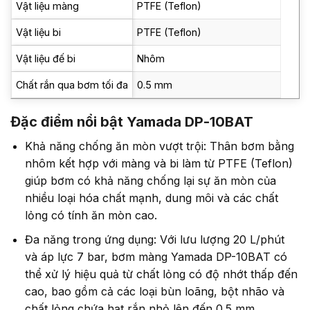
Vật liệu màng
PTFE (Teflon)
Vật liệu bi
PTFE (Teflon)
Vật liệu đế bi
Nhôm
Chất rắn qua bơm tối đa
0.5 mm
Đặc điểm nổi bật Yamada DP-10BAT
Khả năng chống ăn mòn vượt trội: Thân bơm bằng
nhôm kết hợp với màng và bi làm từ PTFE (Teflon)
giúp bơm có khả năng chống lại sự ăn mòn của
nhiều loại hóa chất mạnh, dung môi và các chất
lỏng có tính ăn mòn cao.
Đa năng trong ứng dụng: Với lưu lượng 20 L/phút
và áp lực 7 bar, bơm màng Yamada DP-10BAT có
thể xử lý hiệu quả từ chất lỏng có độ nhớt thấp đến
cao, bao gồm cả các loại bùn loãng, bột nhão và
chất lỏng chứa hạt rắn nhỏ lên đến 0.5 mm.