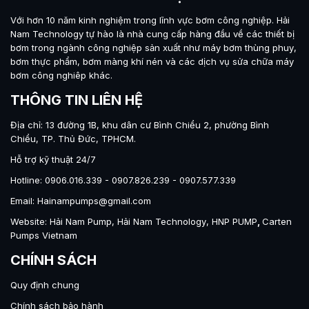
Với hơn 10 năm kinh nghiệm trong lĩnh vực bơm công nghiệp.
Hải
Nam Technology
tự hào là nhà cung cấp hàng đầu về các thiết bị
bơm trong ngành công nghiệp sản xuất như máy
bơm thùng phuy
,
bơm thực phẩm
,
bơm màng khí nén
và các dịch vụ sửa chữa máy
bơm công nghiêp khác.
THÔNG TIN LIÊN HỆ
Địa chỉ: 13 đường 1B, khu dân cư Bình Chiểu 2, phường Bình
Chiểu, TP. Thủ Đức, TPHCM.
Hỗ trợ kỹ thuật 24/7
Hotline: 0906.016.339 - 0907.826.239 - 0907.577.339
Email: Hainampumps@gmail.com
Website:
Hải Nam Pump
,
Hải Nam Technology
,
HNP PUMP
,
Carten
Pumps Vietnam
CHÍNH SÁCH
Quy định chung
Chính sách bảo hành