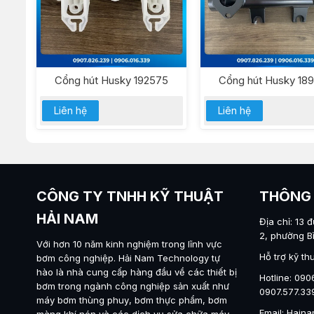
Cổng hút Husky 192575
Cổng hút Husky 18
Liên hệ
Liên hệ
CÔNG TY TNHH KỸ THUẬT
THÔNG 
HẢI NAM
Địa chỉ: 13 
2, phường B
Với hơn 10 năm kinh nghiệm trong lĩnh vực
Hỗ trợ kỹ th
bơm công nghiệp.
Hải Nam Technology
tự
hào là nhà cung cấp hàng đầu về các thiết bị
Hotline: 090
bơm trong ngành công nghiệp sản xuất như
0907.577.33
máy
bơm thùng phuy
,
bơm thực phẩm
,
bơm
Email: Hai
màng khí nén
và các dịch vụ sửa chữa máy