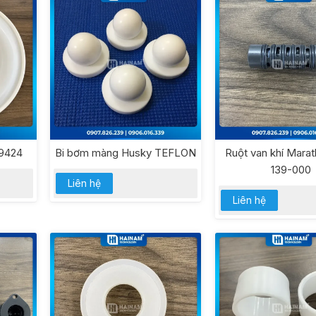
9424
Bi bơm màng Husky TEFLON
Ruột van khí Marat
139-000
Liên hệ
Liên hệ