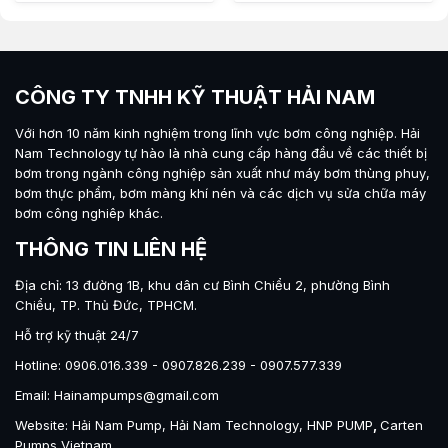
CÔNG TY TNHH KỸ THUẬT HẢI NAM
Với hơn 10 năm kinh nghiệm trong lĩnh vực bơm công nghiệp.
Hải
Nam Technology
tự hào là nhà cung cấp hàng đầu về các thiết bị
bơm trong ngành công nghiệp sản xuất như máy
bơm thùng phuy
,
bơm thực phẩm
,
bơm màng khí nén
và các dịch vụ sửa chữa máy
bơm công nghiêp khác.
THÔNG TIN LIÊN HỆ
Địa chỉ: 13 đường 1B, khu dân cư Bình Chiểu 2, phường Bình
Chiểu, TP. Thủ Đức, TPHCM.
Hỗ trợ kỹ thuật 24/7
Hotline: 0906.016.339 - 0907.826.239 - 0907.577.339
Email: Hainampumps@gmail.com
Website:
Hải Nam Pump
,
Hải Nam Technology
,
HNP PUMP
,
Carten
Pumps Vietnam