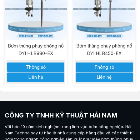
Bơm thùng phuy phòng nổ
Bơm thùng phuy phòng nổ
DYI HLB880-EX
DYI HLB450-EX
Thông số
Thông số
Liên hệ
Liên hệ
CÔNG TY TNHH KỸ THUẬT HẢI NAM
Với hơn 10 năm kinh nghiệm trong lĩnh vực bơm công nghiệp.
Hải
Nam Technology
tự hào là nhà cung cấp hàng đầu về các thiết bị
bơm trong ngành công nghiệp sản xuất như máy
bơm thùng phuy
,