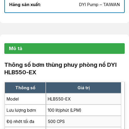
Hãng sản xuất:
DYI Pump – TAIWAN
Mô tả
Thông số bơm thùng phuy phòng nổ DYI
HLB550-EX
Thông số
Giá trị
Model
HLB550-EX
Lưu lượng bơm
100 lít/phút (LPM)
Độ nhớt tối đa
500 CPS