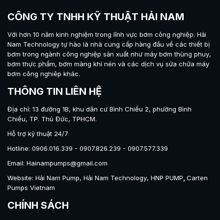
CÔNG TY TNHH KỸ THUẬT HẢI NAM
Với hơn 10 năm kinh nghiệm trong lĩnh vực bơm công nghiệp.
Hải
Nam Technology
tự hào là nhà cung cấp hàng đầu về các thiết bị
bơm trong ngành công nghiệp sản xuất như máy
bơm thùng phuy
,
bơm thực phẩm
,
bơm màng khí nén
và các dịch vụ sửa chữa máy
bơm công nghiêp khác.
THÔNG TIN LIÊN HỆ
Địa chỉ: 13 đường 1B, khu dân cư Bình Chiểu 2, phường Bình
Chiểu, TP. Thủ Đức, TPHCM.
Hỗ trợ kỹ thuật 24/7
Hotline: 0906.016.339 - 0907.826.239 - 0907.577.339
Email: Hainampumps@gmail.com
Website:
Hải Nam Pump
,
Hải Nam Technology
,
HNP PUMP
,
Carten
Pumps Vietnam
CHÍNH SÁCH