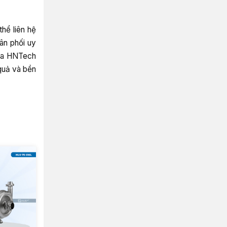
hể liên hệ
ân phối uy
của HNTech
 quả và bền