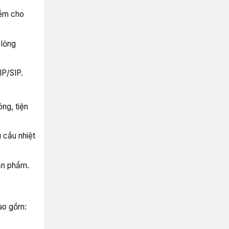
iễm cho
 lỏng
IP/SIP.
óng, tiện
 cầu nhiệt
ản phẩm.
ao gồm: