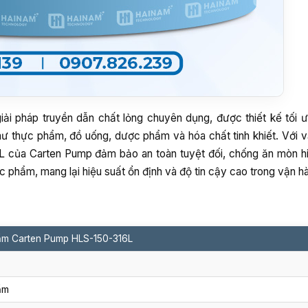
i pháp truyền dẫn chất lỏng chuyên dụng, được thiết kế tối 
hư thực phẩm, đồ uống, dược phẩm và hóa chất tinh khiết. Với vậ
L của Carten Pump đảm bảo an toàn tuyệt đối, chống ăn mòn h
 phẩm, mang lại hiệu suất ổn định và độ tin cậy cao trong vận h
ẩm Carten Pump HLS-150-316L
ẩm