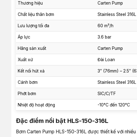
Thương hiệu
Carten Pump
Chất liệu thân bơm
Stainless Steel 316L
Lưu lượng tối đa
60 m³/h
Áp lực
3.6 bar
Hãng sản xuất
Carten Pump
Xuất xứ
Đài Loan
Kết nối hút xả
3″ (76mm) – 2.5″ (6
Cánh bơm
Stainless Steel 316L
Phớt bơm
SIC/C/TF
Nhiệt độ hoạt động
-10°C đến 120°C
Đặc điểm nổi bật HLS-150-316L
Bơm Carten Pump HLS-150-316L được thiết kế với nhiều ư