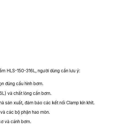
hẩm HLS-150-316L, người dùng cần lưu ý:
họn đúng cấu hình bơm.
16L) và chất lỏng cần bơm.
à sản xuất, đảm bảo các kết nối Clamp kín khít.
ơm và các bộ phận hao mòn.
cơ và cánh bơm.