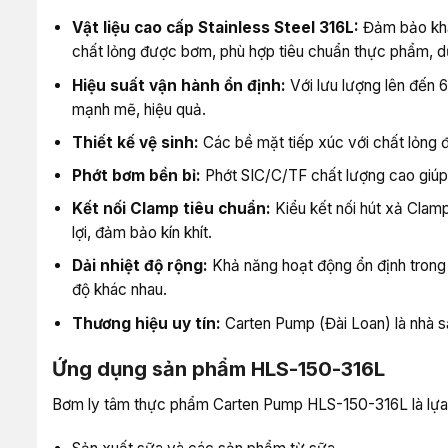
Vật liệu cao cấp Stainless Steel 316L:
Đảm bảo khả 
chất lỏng được bơm, phù hợp tiêu chuẩn thực phẩm, 
Hiệu suất vận hành ổn định:
Với lưu lượng lên đến 6
mạnh mẽ, hiệu quả.
Thiết kế vệ sinh:
Các bề mặt tiếp xúc với chất lỏng đ
Phớt bơm bền bỉ:
Phớt SIC/C/TF chất lượng cao giúp ké
Kết nối Clamp tiêu chuẩn:
Kiểu kết nối hút xả Clamp 
lợi, đảm bảo kín khít.
Dải nhiệt độ rộng:
Khả năng hoạt động ổn định trong 
độ khác nhau.
Thương hiệu uy tín:
Carten Pump (Đài Loan) là nhà s
Ứng dụng sản phẩm HLS-150-316L
Bơm ly tâm thực phẩm Carten Pump HLS-150-316L là lựa 