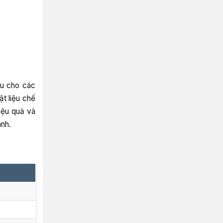
ưu cho các
t liệu chế
iệu quả và
ành.