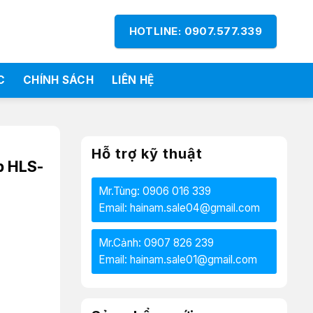
HOTLINE: 0907.577.339
C
CHÍNH SÁCH
LIÊN HỆ
Hỗ trợ kỹ thuật
p HLS-
Mr.Tùng: 0906 016 339
Email: hainam.sale04@gmail.com
Mr.Cảnh: 0907 826 239
Email: hainam.sale01@gmail.com