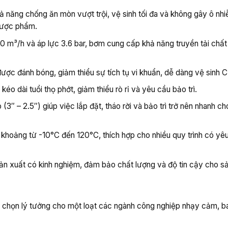
năng chống ăn mòn vượt trội, vệ sinh tối đa và không gây ô nh
dược phẩm.
0 m³/h và áp lực 3.6 bar, bơm cung cấp khả năng truyền tải chất
ược đánh bóng, giảm thiểu sự tích tụ vi khuẩn, dễ dàng vệ sinh C
o dài tuổi thọ phớt, giảm thiểu rò rỉ và yêu cầu bảo trì.
(3″ – 2.5″) giúp việc lắp đặt, tháo rời và bảo trì trở nên nhanh ch
khoảng từ -10°C đến 120°C, thích hợp cho nhiều quy trình có yêu
ản xuất có kinh nghiệm, đảm bảo chất lượng và độ tin cậy cho s
chọn lý tưởng cho một loạt các ngành công nghiệp nhạy cảm, b