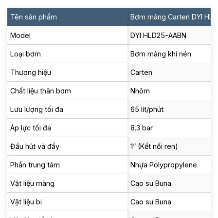
Tên sản phẩm
Bơm màng Carten DYI HL
Model
DYI HLD25-AABN
Loại bơm
Bơm màng khí nén
Thương hiệu
Carten
Chất liệu thân bơm
Nhôm
Lưu lượng tối đa
65 lít/phút
Áp lực tối đa
8.3 bar
Đầu hút và đẩy
1” (Kết nối ren)
Phần trung tâm
Nhựa Polypropylene
Vật liệu màng
Cao su Buna
Vật liệu bi
Cao su Buna