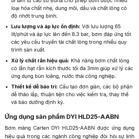
bi làm từ cao su Buna cho phép bơm được nhiều
loại hóa chất nhẹ, dung môi, dầu và chất lỏng có
độ nhớt trung bình.
Lưu lượng và áp lực ổn định:
Với lưu lượng 65
lít/phút và áp lực lên đến 8.3 bar, bơm đáp ứng tốt
các yêu cầu truyền tải chất lỏng trong nhiều quy
trình sản xuất.
Xử lý chất rắn hiệu quả:
Khả năng bơm chất lỏng
có lẫn hạt rắn kích thước tối đa 3mm giúp xử lý các
ứng dụng bùn loãng, nước thải công nghiệp.
Thiết kế dễ bảo trì:
Cấu tạo đơn giản, các bộ phận
dễ tháo lắp, thuận tiện cho việc kiểm tra, thay thế
và bảo dưỡng định kỳ.
Ứng dụng sản phẩm DYI HLD25-AABN
Bơm màng Carten DYI HLD25-AABN được ứng dụng
hiệu quả trong các ngành công nghiệp đòi hỏi sự linh