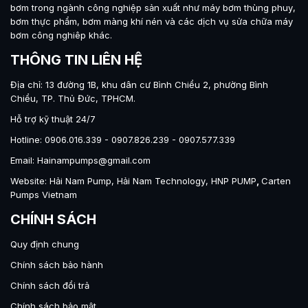
bơm trong ngành công nghiệp sản xuất như máy
bơm thùng phuy
,
bơm thực phẩm
,
bơm màng khí nén
và các dịch vụ sửa chữa máy
bơm công nghiêp khác.
THÔNG TIN LIÊN HỆ
Địa chỉ: 13 đường 1B, khu dân cư Bình Chiểu 2, phường Bình
Chiểu, TP. Thủ Đức, TPHCM.
Hỗ trợ kỹ thuật 24/7
Hotline: 0906.016.339 - 0907.826.239 - 0907.577.339
Email: Hainampumps@gmail.com
Website:
Hải Nam Pump
,
Hải Nam Technology
,
HNP PUMP
,
Carten
Pumps Vietnam
CHÍNH SÁCH
Quy định chung
Chính sách bảo hành
Chính sách đổi trả
Chính sách bảo mật