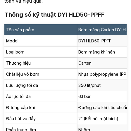
toàn và hiệu quả.
Thông số kỹ thuật DYI HLD50-PPFF
Tên sản phẩm
Bơm màng Carten DYI HL
Model
DYI HLD50-PPFF
Loại bơm
Bơm màng khí nén
Thương hiệu
Carten
Chất liệu vỏ bơm
Nhựa polypropylene (PP)
Lưu lượng tối đa
350 lít/phút
Áp lực tối đa
6.1 bar
Đường cấp khí
Đường cấp khí tiêu chuẩn
Đầu hút và đẩy
2” (Kết nối mặt bích)
Phần trung tâm
Nhôm