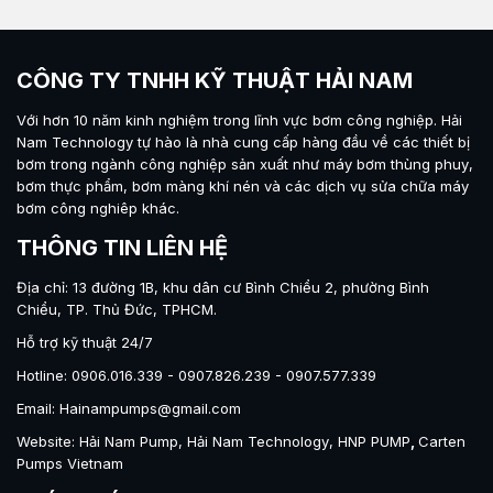
CÔNG TY TNHH KỸ THUẬT HẢI NAM
Với hơn 10 năm kinh nghiệm trong lĩnh vực bơm công nghiệp.
Hải
Nam Technology
tự hào là nhà cung cấp hàng đầu về các thiết bị
bơm trong ngành công nghiệp sản xuất như máy
bơm thùng phuy
,
bơm thực phẩm
,
bơm màng khí nén
và các dịch vụ sửa chữa máy
bơm công nghiêp khác.
THÔNG TIN LIÊN HỆ
Địa chỉ: 13 đường 1B, khu dân cư Bình Chiểu 2, phường Bình
Chiểu, TP. Thủ Đức, TPHCM.
Hỗ trợ kỹ thuật 24/7
Hotline: 0906.016.339 - 0907.826.239 - 0907.577.339
Email: Hainampumps@gmail.com
Website:
Hải Nam Pump
,
Hải Nam Technology
,
HNP PUMP
,
Carten
Pumps Vietnam