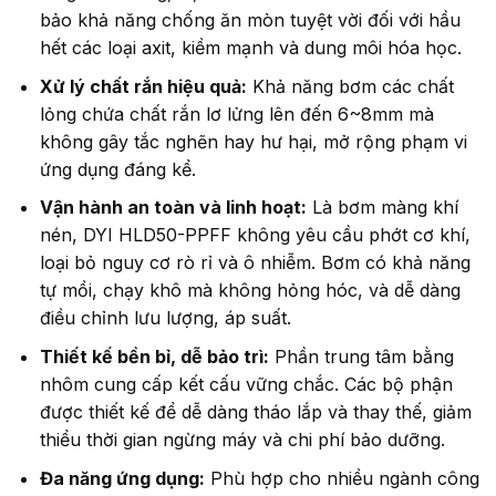
bảo khả năng chống ăn mòn tuyệt vời đối với hầu
hết các loại axit, kiềm mạnh và dung môi hóa học.
Xử lý chất rắn hiệu quả:
Khả năng bơm các chất
lỏng chứa chất rắn lơ lửng lên đến 6~8mm mà
không gây tắc nghẽn hay hư hại, mở rộng phạm vi
ứng dụng đáng kể.
Vận hành an toàn và linh hoạt:
Là bơm màng khí
nén, DYI HLD50-PPFF không yêu cầu phớt cơ khí,
loại bỏ nguy cơ rò rỉ và ô nhiễm. Bơm có khả năng
tự mồi, chạy khô mà không hỏng hóc, và dễ dàng
điều chỉnh lưu lượng, áp suất.
Thiết kế bền bỉ, dễ bảo trì:
Phần trung tâm bằng
nhôm cung cấp kết cấu vững chắc. Các bộ phận
được thiết kế để dễ dàng tháo lắp và thay thế, giảm
thiểu thời gian ngừng máy và chi phí bảo dưỡng.
Đa năng ứng dụng:
Phù hợp cho nhiều ngành công