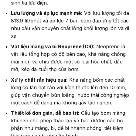
sinh tia lửa điện.
Lưu lượng và áp lực mạnh mẽ:
Với lưu lượng tối đa
813.9 lít/phút và áp lực 7 bar, bơm đáp ứng tốt các
nhu cầu vận chuyển chất lỏng khối lượng lớn và đi
xa.
Vật liệu màng và bi Neoprene (CR):
Neoprene là
vật liệu tổng hợp có độ bền cao, khả năng chống
mài mòn và chịu được một số loại hóa chất, dầu
mỡ, kéo dài tuổi thọ của bơm.
Xử lý chất rắn hiệu quả:
Khả năng bơm các chất
lỏng có lẫn hạt rắn với kích thước lên đến 10 mm,
giúp vận chuyển bùn loãng, nước thải công nghiệp
một cách dễ dàng mà không gây tắc nghẽn.
Thiết kế đơn giản, dễ bảo trì:
Cấu tạo bơm màng
khí nén cho phép tháo lắp và bảo dưỡng các bộ
phận như màng, bi, đế bi nhanh chóng, tiết kiệm
thời gian và chi phí vận hành.