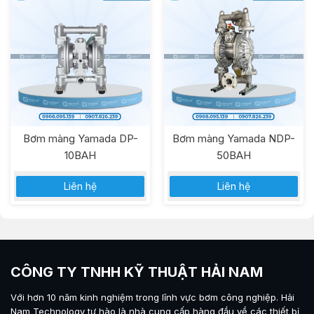
Bơm màng Yamada DP-
Bơm màng Yamada NDP-
10BAH
50BAH
Liên hệ
Liên hệ
CÔNG TY TNHH KỸ THUẬT HẢI NAM
Với hơn 10 năm kinh nghiệm trong lĩnh vực bơm công nghiệp.
Hải
Nam Technology
tự hào là nhà cung cấp hàng đầu về các thiết bị