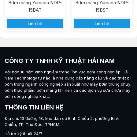
Bơm màng Yamada NDP-
Bơm màng Yamada NDP-
15BAT
15BST
Liên hệ
Liên hệ
CÔNG TY TNHH KỸ THUẬT HẢI NAM
Với hơn 10 năm kinh nghiệm trong lĩnh vực bơm công nghiệp.
Hải
Nam Technology
tự hào là nhà cung cấp hàng đầu về các thiết bị
bơm trong ngành công nghiệp sản xuất như máy
bơm thùng phuy
,
bơm thực phẩm
,
bơm màng khí nén
và các dịch vụ sửa chữa máy
bơm công nghiêp khác.
THÔNG TIN LIÊN HỆ
Địa chỉ: 13 đường 1B, khu dân cư Bình Chiểu 2, phường Bình
Chiểu, TP. Thủ Đức, TPHCM.
Hỗ trợ kỹ thuật 24/7