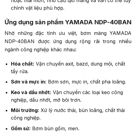
hoặc mài mòn, nhờ cấu tạo màng và van có thể tùy
chỉnh vật liệu phù hợp.
Ứng dụng sản phẩm YAMADA NDP-40BAN
Nhờ những đặc tính ưu việt, bơm màng YAMADA
NDP-40BAN được ứng dụng rộng rãi trong nhiều
ngành công nghiệp khác nhau:
Hóa chất:
Vận chuyển axit, bazơ, dung môi, chất
tẩy rửa.
Sơn và mực in:
Bơm sơn, mực in, chất pha loãng.
Keo và dầu nhớt:
Vận chuyển các loại keo công
nghiệp, dầu nhớt, mỡ bôi trơn.
Môi trường:
Xử lý nước thải, bùn loãng, chất thải
công nghiệp.
Gốm sứ:
Bơm bùn gốm, men.