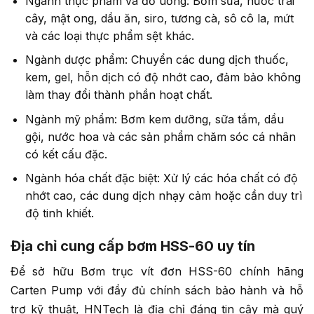
Ngành thực phẩm và đồ uống: Bơm sữa, nước trái
cây, mật ong, dầu ăn, siro, tương cà, sô cô la, mứt
và các loại thực phẩm sệt khác.
Ngành dược phẩm: Chuyển các dung dịch thuốc,
kem, gel, hỗn dịch có độ nhớt cao, đảm bảo không
làm thay đổi thành phần hoạt chất.
Ngành mỹ phẩm: Bơm kem dưỡng, sữa tắm, dầu
gội, nước hoa và các sản phẩm chăm sóc cá nhân
có kết cấu đặc.
Ngành hóa chất đặc biệt: Xử lý các hóa chất có độ
nhớt cao, các dung dịch nhạy cảm hoặc cần duy trì
độ tinh khiết.
Địa chỉ cung cấp bơm HSS-60 uy tín
Để sở hữu Bơm trục vít đơn HSS-60 chính hãng
Carten Pump với đầy đủ chính sách bảo hành và hỗ
trợ kỹ thuật, HNTech là địa chỉ đáng tin cậy mà quý