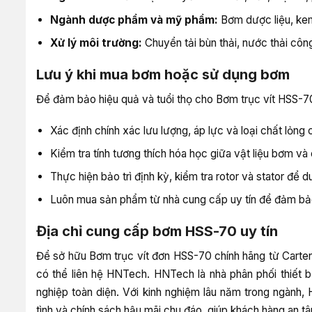
Ngành dược phẩm và mỹ phẩm:
Bơm dược liệu, kem
Xử lý môi trường:
Chuyển tải bùn thải, nước thải côn
Lưu ý khi mua bơm hoặc sử dụng bơm
Để đảm bảo hiệu quả và tuổi thọ cho Bơm trục vít HSS-70
Xác định chính xác lưu lượng, áp lực và loại chất lỏn
Kiểm tra tính tương thích hóa học giữa vật liệu bơm và
Thực hiện bảo trì định kỳ, kiểm tra rotor và stator để du
Luôn mua sản phẩm từ nhà cung cấp uy tín để đảm bả
Địa chỉ cung cấp bơm HSS-70 uy tín
Để sở hữu Bơm trục vít đơn HSS-70 chính hãng từ Carte
có thể liên hệ HNTech. HNTech là nhà phân phối thiết
nghiệp toàn diện. Với kinh nghiệm lâu năm trong ngành
tình và chính sách hậu mãi chu đáo, giúp khách hàng an tâ