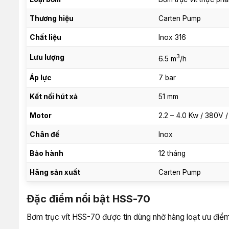
Thương hiệu
Carten Pump
Chất liệu
Inox 316
3
Lưu lượng
6.5 m
/h
Áp lực
7 bar
Kết nối hút xả
51 mm
Motor
2.2 – 4.0 Kw / 380V 
Chân đế
Inox
Bảo hành
12 tháng
Hãng sản xuất
Carten Pump
Đặc điểm nổi bật HSS-70
Bơm trục vít HSS-70 được tin dùng nhờ hàng loạt ưu điểm 