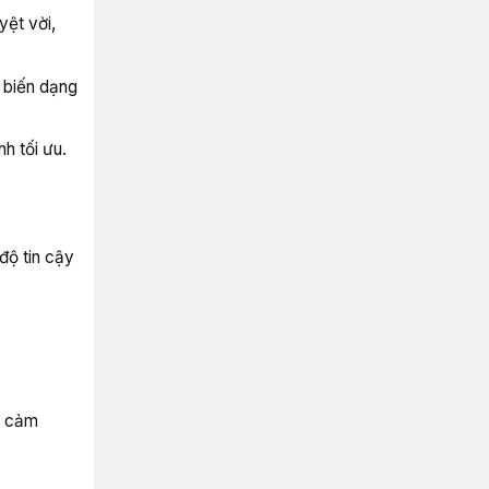
yệt vời,
 biến dạng
h tối ưu.
độ tin cậy
y cảm