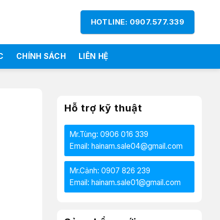
HOTLINE: 0907.577.339
C
CHÍNH SÁCH
LIÊN HỆ
Hỗ trợ kỹ thuật
Mr.Tùng: 0906 016 339
Email: hainam.sale04@gmail.com
Mr.Cảnh: 0907 826 239
Email: hainam.sale01@gmail.com