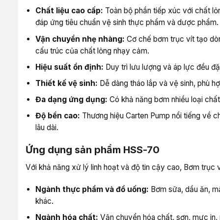
Chất liệu cao cấp:
Toàn bộ phần tiếp xúc với chất l
đáp ứng tiêu chuẩn vệ sinh thực phẩm và dược phẩm.
Vận chuyển nhẹ nhàng:
Cơ chế bơm trục vít tạo dò
cấu trúc của chất lỏng nhạy cảm.
Hiệu suất ổn định:
Duy trì lưu lượng và áp lực đều đặ
Thiết kế vệ sinh:
Dễ dàng tháo lắp và vệ sinh, phù h
Đa dạng ứng dụng:
Có khả năng bơm nhiều loại chất 
Độ bền cao:
Thương hiệu Carten Pump nổi tiếng về ch
lâu dài.
Ứng dụng sản phẩm HSS-70
Với khả năng xử lý linh hoạt và độ tin cậy cao, Bơm trục 
Ngành thực phẩm và đồ uống:
Bơm sữa, dầu ăn, mậ
khác.
Ngành hóa chất:
Vận chuyển hóa chất, sơn, mực in,