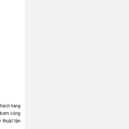
khách hàng
p bơm công
 thuật tận