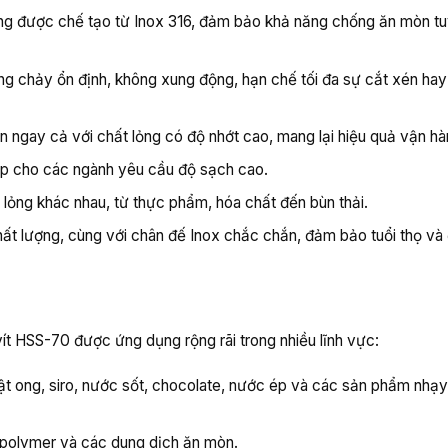
ỏng được chế tạo từ Inox 316, đảm bảo khả năng chống ăn mòn tu
ng chảy ổn định, không xung động, hạn chế tối đa sự cắt xén hay
n ngay cả với chất lỏng có độ nhớt cao, mang lại hiệu quả vận hàn
ợp cho các ngành yêu cầu độ sạch cao.
lỏng khác nhau, từ thực phẩm, hóa chất đến bùn thải.
ất lượng, cùng với chân đế Inox chắc chắn, đảm bảo tuổi thọ và 
vít HSS-70 được ứng dụng rộng rãi trong nhiều lĩnh vực:
t ong, siro, nước sốt, chocolate, nước ép và các sản phẩm nhạ
 polymer và các dung dịch ăn mòn.