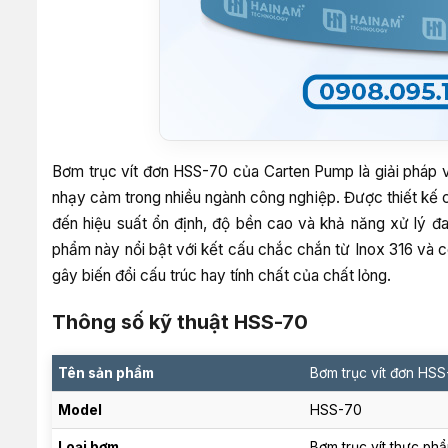
Bơm trục vít đơn HSS-70 của Carten Pump là giải pháp v
nhạy cảm trong nhiều ngành công nghiệp. Được thiết kế 
đến hiệu suất ổn định, độ bền cao và khả năng xử lý đa
phẩm này nổi bật với kết cấu chắc chắn từ Inox 316 và cô
gây biến đổi cấu trúc hay tính chất của chất lỏng.
Thông số kỹ thuật HSS-70
Tên sản phẩm
Bơm trục vít đơn HS
Model
HSS-70
Loại bơm
Bơm trục vít thực ph