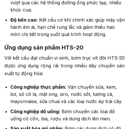
vượt qua các hệ thống đường ống phức tạp, nhiều
khúc cua.
Độ bền cao:
Kết cấu cơ khí chính xác giúp máy vận
hành êm ái, hạn chế rung lắc và giảm thiểu hao
mòn chi tiết trong suốt quá trình hoạt động.
Ứng dụng sản phẩm HTS-20
Với kết cấu đạt chuẩn vi sinh, bơm trục vít đôi HTS-20
được ứng dụng rộng rãi trong nhiều dây chuyền sản
xuất tự động hóa:
Công nghiệp thực phẩm:
Vận chuyển sữa, kem,
bơ, sô cô la, mật ong, siro, nước sốt, tương cà,
mayonnaise, sữa chua và các loại nước ép trái cây.
Công nghiệp đồ uống:
Bơm chuyển các loại đồ
uống có cồn, bia, rượu và dung dịch lên men.
Sản xuất hóa mỹ phẩm:
Bơm các dung dịch có độ