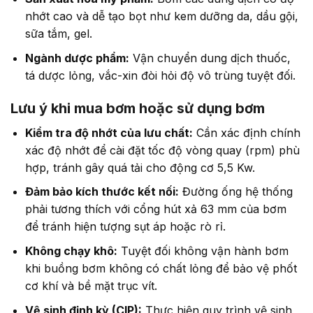
nhớt cao và dễ tạo bọt như kem dưỡng da, dầu gội,
sữa tắm, gel.
Ngành dược phẩm:
Vận chuyển dung dịch thuốc,
tá dược lỏng, vắc-xin đòi hỏi độ vô trùng tuyệt đối.
Lưu ý khi mua bơm hoặc sử dụng bơm
Kiểm tra độ nhớt của lưu chất:
Cần xác định chính
xác độ nhớt để cài đặt tốc độ vòng quay (rpm) phù
hợp, tránh gây quá tải cho động cơ 5,5 Kw.
Đảm bảo kích thước kết nối:
Đường ống hệ thống
phải tương thích với cổng hút xả 63 mm của bơm
để tránh hiện tượng sụt áp hoặc rò rỉ.
Không chạy khô:
Tuyệt đối không vận hành bơm
khi buồng bơm không có chất lỏng để bảo vệ phốt
cơ khí và bề mặt trục vít.
Vệ sinh định kỳ (CIP):
Thực hiện quy trình vệ sinh