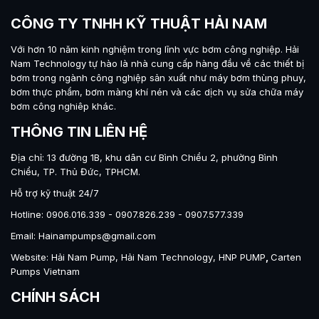
CÔNG TY TNHH KỸ THUẬT HẢI NAM
Với hơn 10 năm kinh nghiệm trong lĩnh vực bơm công nghiệp.
Hải
Nam Technology
tự hào là nhà cung cấp hàng đầu về các thiết bị
bơm trong ngành công nghiệp sản xuất như máy
bơm thùng phuy
,
bơm thực phẩm
,
bơm màng khí nén
và các dịch vụ sửa chữa máy
bơm công nghiêp khác.
THÔNG TIN LIÊN HỆ
Địa chỉ: 13 đường 1B, khu dân cư Bình Chiểu 2, phường Bình
Chiểu, TP. Thủ Đức, TPHCM.
Hỗ trợ kỹ thuật 24/7
Hotline: 0906.016.339 - 0907.826.239 - 0907.577.339
Email: Hainampumps@gmail.com
Website:
Hải Nam Pump
,
Hải Nam Technology
,
HNP PUMP
,
Carten
Pumps Vietnam
CHÍNH SÁCH