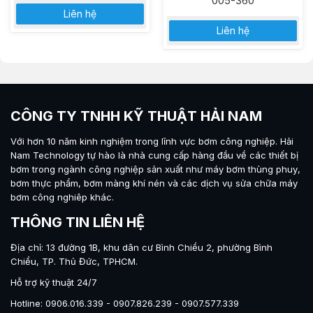
005-360
Liên hệ
Liên hệ
CÔNG TY TNHH KỸ THUẬT HẢI NAM
Với hơn 10 năm kinh nghiệm trong lĩnh vực bơm công nghiệp.
Hải
Nam Technology
tự hào là nhà cung cấp hàng đầu về các thiết bị
bơm trong ngành công nghiệp sản xuất như máy
bơm thùng phuy
,
bơm thực phẩm
,
bơm màng khí nén
và các dịch vụ sửa chữa máy
bơm công nghiêp khác.
THÔNG TIN LIÊN HỆ
Địa chỉ: 13 đường 1B, khu dân cư Bình Chiểu 2, phường Bình
Chiểu, TP. Thủ Đức, TPHCM.
Hỗ trợ kỹ thuật 24/7
Hotline: 0906.016.339 - 0907.826.239 - 0907.577.339