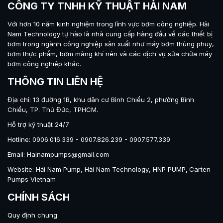
CÔNG TY TNHH KỸ THUẬT HẢI NAM
Với hơn 10 năm kinh nghiệm trong lĩnh vực bơm công nghiệp.
Hải
Nam Technology
tự hào là nhà cung cấp hàng đầu về các thiết bị
bơm trong ngành công nghiệp sản xuất như máy
bơm thùng phuy
,
bơm thực phẩm
,
bơm màng khí nén
và các dịch vụ sửa chữa máy
bơm công nghiêp khác.
THÔNG TIN LIÊN HỆ
Địa chỉ: 13 đường 1B, khu dân cư Bình Chiểu 2, phường Bình
Chiểu, TP. Thủ Đức, TPHCM.
Hỗ trợ kỹ thuật 24/7
Hotline: 0906.016.339 - 0907.826.239 - 0907.577.339
Email: Hainampumps@gmail.com
Website:
Hải Nam Pump
,
Hải Nam Technology
,
HNP PUMP
,
Carten
Pumps Vietnam
CHÍNH SÁCH
Quy định chung