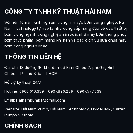
CÔNG TY TNHH KỸ THUẬT HẢI NAM
Với hơn 10 năm kinh nghiệm trong lĩnh vực bơm công nghiệp.
Hải
Nam Technology
tự hào là nhà cung cấp hàng đầu về các thiết bị
bơm trong ngành công nghiệp sản xuất như máy
bơm thùng phuy
,
bơm thực phẩm
,
bơm màng khí nén
và các dịch vụ sửa chữa máy
bơm công nghiêp khác.
THÔNG TIN LIÊN HỆ
Địa chỉ: 13 đường 1B, khu dân cư Bình Chiểu 2, phường Bình
Chiểu, TP. Thủ Đức, TPHCM.
Hỗ trợ kỹ thuật 24/7
Hotline: 0906.016.339 - 0907.826.239 - 0907.577.339
Email: Hainampumps@gmail.com
Website:
Hải Nam Pump
,
Hải Nam Technology
,
HNP PUMP
,
Carten
Pumps Vietnam
CHÍNH SÁCH