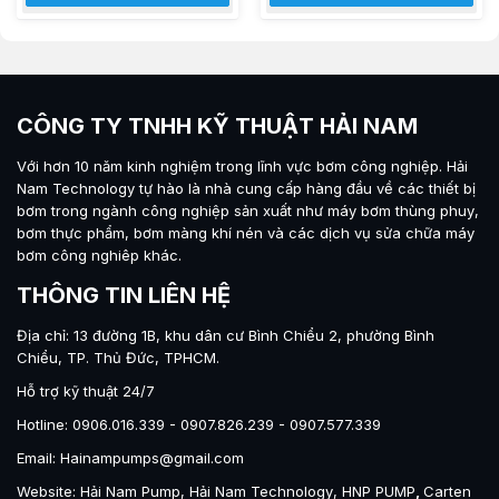
CÔNG TY TNHH KỸ THUẬT HẢI NAM
Với hơn 10 năm kinh nghiệm trong lĩnh vực bơm công nghiệp.
Hải
Nam Technology
tự hào là nhà cung cấp hàng đầu về các thiết bị
bơm trong ngành công nghiệp sản xuất như máy
bơm thùng phuy
,
bơm thực phẩm
,
bơm màng khí nén
và các dịch vụ sửa chữa máy
bơm công nghiêp khác.
THÔNG TIN LIÊN HỆ
Địa chỉ: 13 đường 1B, khu dân cư Bình Chiểu 2, phường Bình
Chiểu, TP. Thủ Đức, TPHCM.
Hỗ trợ kỹ thuật 24/7
Hotline: 0906.016.339 - 0907.826.239 - 0907.577.339
Email: Hainampumps@gmail.com
Website:
Hải Nam Pump
,
Hải Nam Technology
,
HNP PUMP
,
Carten