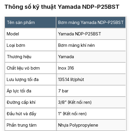
Thông số kỹ thuật Yamada NDP-P25BST
Tên sản phẩm
Bơm màng Yamada NDP-P25BST
Model
Yamada NDP-P25BST
Loại bơm
Bơm màng khí nén
Thương hiệu
Yamada
Chất liệu vỏ bơm
Inox 316
Lưu lượng tối đa
135.14 lít/phút
Áp lực tối đa
7 bar
Đường cấp khí
3/8” (Kết nối ren)
Đầu hút và đẩy
1” (Kết nối ren)
Phần trung tâm
Nhựa Polypropylene