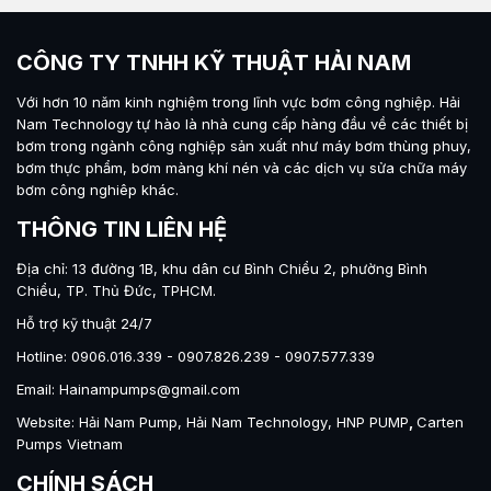
CÔNG TY TNHH KỸ THUẬT HẢI NAM
Với hơn 10 năm kinh nghiệm trong lĩnh vực bơm công nghiệp.
Hải
Nam Technology
tự hào là nhà cung cấp hàng đầu về các thiết bị
bơm trong ngành công nghiệp sản xuất như máy
bơm thùng phuy
,
bơm thực phẩm
,
bơm màng khí nén
và các dịch vụ sửa chữa máy
bơm công nghiêp khác.
THÔNG TIN LIÊN HỆ
Địa chỉ: 13 đường 1B, khu dân cư Bình Chiểu 2, phường Bình
Chiểu, TP. Thủ Đức, TPHCM.
Hỗ trợ kỹ thuật 24/7
Hotline: 0906.016.339 - 0907.826.239 - 0907.577.339
Email: Hainampumps@gmail.com
Website:
Hải Nam Pump
,
Hải Nam Technology
,
HNP PUMP
,
Carten
Pumps Vietnam
CHÍNH SÁCH